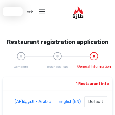
Join Us
Ar
Restaurant registration app
Gener
Complete
Business Plan
Res
English(EN)
Arabic - العربية(AR)