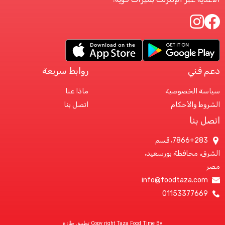
روابط سريعة
ماذا عنا
اتصل بنا
7866+، قسم
ورسعيد،
info@fo
Copy right Taza Food Time By تطبيق طازة