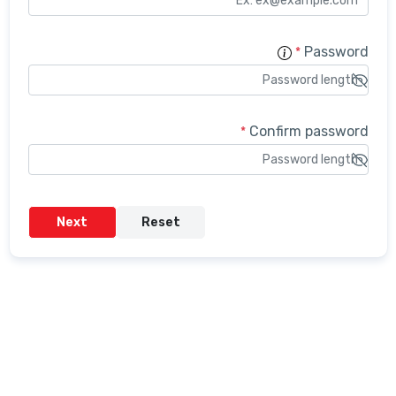
Confir
*
Next
Reset