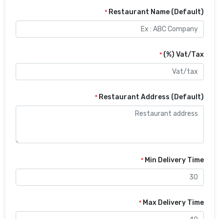
Restaurant Nam
*
*
Restaurant Addres
*
Min D
*
Max De
*